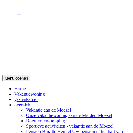
Pension Henkel vakantiewoningen en gastenkamers midden in Wolf aan de Moezel.
Onze e-mail: pension.brigitte.henkel@gmail.com
(Klik hier)
Telefoonnummer: 065419262
(Klik hier)
Menu openen
Home
Vakantiewoning
gastenkamer
overzicht
Vakantie aan de Moezel
Onze vakantiewoning aan de Midden-Moezel
Boerderijen-hopping
Sportieve activiteiten - vakantie aan de Moezel
Pension Brigitte Henkel Uw pension in het hart van