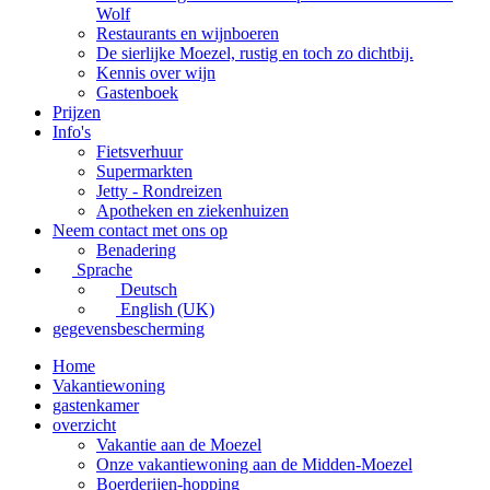
Wolf
Restaurants en wijnboeren
De sierlijke Moezel, rustig en toch zo dichtbij.
Kennis over wijn
Gastenboek
Prijzen
Info's
Fietsverhuur
Supermarkten
Jetty - Rondreizen
Apotheken en ziekenhuizen
Neem contact met ons op
Benadering
Sprache
Deutsch
English (UK)
gegevensbescherming
Home
Vakantiewoning
gastenkamer
overzicht
Vakantie aan de Moezel
Onze vakantiewoning aan de Midden-Moezel
Boerderijen-hopping