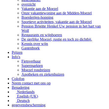
overzicht
Vakantie aan de Moezel
Onze vakantiewoning aan de Midden-Moezel
Boerderijen-hopping
Sportieve activiteiten, vakantie aan de Moezel
Pension Brigitte Henkel Uw pension in het hart van
Wolf
Restaurants en wijnboeren
De sierlijke Moezel, rustig en toch zo dichtbij.
Kennis over wijn
Gastenboek
Prijzen
Info's
Fietsverhuur
Supermarkten
Moezel rondreizen
Apotheken en ziekenhuizen
Colofon
Neem contact met ons op
Benadering
Nederlands
English (UK)
Deutsch
gegevensbescherming