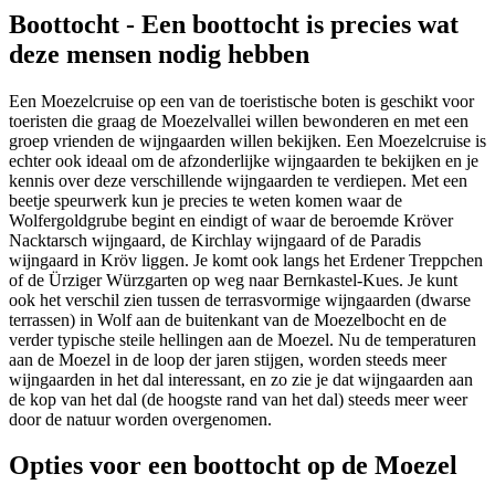
Boottocht - Een boottocht is precies wat
deze mensen nodig hebben
Een Moezelcruise op een van de toeristische boten is geschikt voor
toeristen die graag de Moezelvallei willen bewonderen en met een
groep vrienden de wijngaarden willen bekijken. Een Moezelcruise is
echter ook ideaal om de afzonderlijke wijngaarden te bekijken en je
kennis over deze verschillende wijngaarden te verdiepen. Met een
beetje speurwerk kun je precies te weten komen waar de
Wolfergoldgrube begint en eindigt of waar de beroemde Kröver
Nacktarsch wijngaard, de Kirchlay wijngaard of de Paradis
wijngaard in Kröv liggen. Je komt ook langs het Erdener Treppchen
of de Ürziger Würzgarten op weg naar Bernkastel-Kues. Je kunt
ook het verschil zien tussen de terrasvormige wijngaarden (dwarse
terrassen) in Wolf aan de buitenkant van de Moezelbocht en de
verder typische steile hellingen aan de Moezel. Nu de temperaturen
aan de Moezel in de loop der jaren stijgen, worden steeds meer
wijngaarden in het dal interessant, en zo zie je dat wijngaarden aan
de kop van het dal (de hoogste rand van het dal) steeds meer weer
door de natuur worden overgenomen.
Opties voor een boottocht op de Moezel