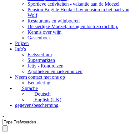
Sportieve activiteiten - vakantie aan de Moezel
Pension Brigitte Henkel Uw pension in het hart van
Wolf
Restaurants en wijnboeren
De sierlijke Moezel, rustig en toch zo dichtbij.
Kennis over wijn
Gastenboek
Prijzen
Info's
Fietsverhuur
Supermarkten
Jetty - Rondreizen
Apotheken en ziekenhuizen
Neem contact met ons op
Benadering
Sprache
Deutsch
English (UK)
gegevensbescherming
-