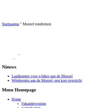
Startpagina
"
Moezel rondreizen
Boek nu een van onze vakantiewoningen of
gastenkamers
Pension Henkel vakantiewoningen en gastenkamers midden in Wolf aan de Moezel.
Onze e-mail: pension.brigitte.henkel@gmail.com
(Klik hier)
Telefoonnummer: 065419262
(Klik hier)
Nieuws
Laadpunten voor e-bikes aan de Moezel
Wijnfeesten aan de Moezel, een kort overzicht
Menu Homepage
Home
Vakantiewoning
gastenkamer