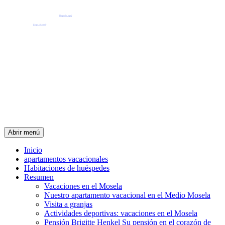
Pensión Henkel Apartamentos vacacionales y habitaciones de huéspedes en el centro de Wolf, a orillas del Mosela.
📧 Nuestro correo electrónico: pension.brigitte.henkel@gmail.com
(Haga clic aquí)
📞 Número de teléfono: 065419262
(Haga clic aquí)
Abrir menú
Inicio
apartamentos vacacionales
Habitaciones de huéspedes
Resumen
Vacaciones en el Mosela
Nuestro apartamento vacacional en el Medio Mosela
Visita a granjas
Actividades deportivas: vacaciones en el Mosela
Pensión Brigitte Henkel Su pensión en el corazón de