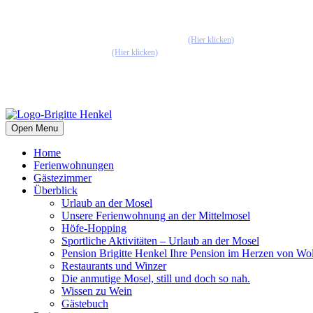
Pension Henkel Ferienwohnungen und Gästezimmer mitten in Wolf an
📧 Unsere E-Mail: pension.brigitte.henkel@gmail.com
(Hier klicken)
📞 Telefonnummer: 065419262
(Hier klicken)
Open Menu
Home
Ferienwohnungen
Gästezimmer
Überblick
Urlaub an der Mosel
Unsere Ferienwohnung an der Mittelmosel
Höfe-Hopping
Sportliche Aktivitäten – Urlaub an der Mosel
Pension Brigitte Henkel Ihre Pension im Herzen von Wo
Restaurants und Winzer
Die anmutige Mosel, still und doch so nah.
Wissen zu Wein
Gästebuch