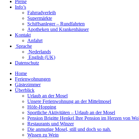
Preise
Info’s
Fahrradverleih
Supermärkte
Schiffsanleger – Rundfahrten
Apotheken und Krankenhäuser
Kontakt
Anfahrt
Sprache
Nederlands
English (UK)
Datenschutz
Home
Ferienwohnungen
Gästezimmer
Überblick
Urlaub an der Mosel
Unsere Ferienwohnung an der Mittelmosel
Höfe-Hopping
Sportliche Aktivitäten – Urlaub an der Mosel
Pension Brigitte Henkel Ihre Pension im Herzen von Wo
Restaurants und Winzer
Die anmutige Mosel, still und doch so nah.
Wissen zu Wein