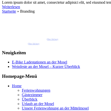
Lorem ipsum dolor sit amet, consectetur adipisici elit, sed eiusmod te
Weiterlesen
Startseite
»
Branding
Buchen Sie jetzt eine unserer Ferienwohnung
Pension Henkel Ferienwohnungen und Gästezimmer mitten in Wolf an der Mosel.
📧 Unsere E-Mail: pension.brigitte.henkel@gmail.com
(Hier klicken)
📞 Telefonnummer: 065419262
(Hier klicken)
Neuigkeiten
E-Bike Ladestationen an der Mosel
Weinfeste an der Mosel – Kurzer Überblick
Homepage-Menü
Home
Ferienwohnungen
Gästezimmer
Überblick
Urlaub an der Mosel
Unsere Ferienwohnung an der Mittelmosel