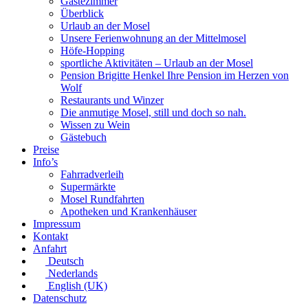
Gästezimmer
Überblick
Urlaub an der Mosel
Unsere Ferienwohnung an der Mittelmosel
Höfe-Hopping
sportliche Aktivitäten – Urlaub an der Mosel
Pension Brigitte Henkel Ihre Pension im Herzen von
Wolf
Restaurants und Winzer
Die anmutige Mosel, still und doch so nah.
Wissen zu Wein
Gästebuch
Preise
Info’s
Fahrradverleih
Supermärkte
Mosel Rundfahrten
Apotheken und Krankenhäuser
Impressum
Kontakt
Anfahrt
Deutsch
Nederlands
English (UK)
Datenschutz