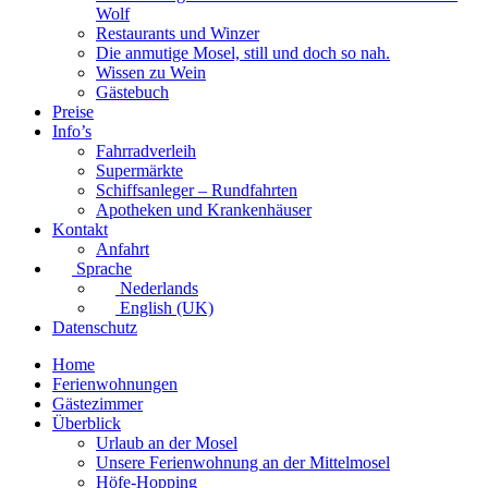
Wolf
Restaurants und Winzer
Die anmutige Mosel, still und doch so nah.
Wissen zu Wein
Gästebuch
Preise
Info’s
Fahrradverleih
Supermärkte
Schiffsanleger – Rundfahrten
Apotheken und Krankenhäuser
Kontakt
Anfahrt
Sprache
Nederlands
English (UK)
Datenschutz
Home
Ferienwohnungen
Gästezimmer
Überblick
Urlaub an der Mosel
Unsere Ferienwohnung an der Mittelmosel
Höfe-Hopping