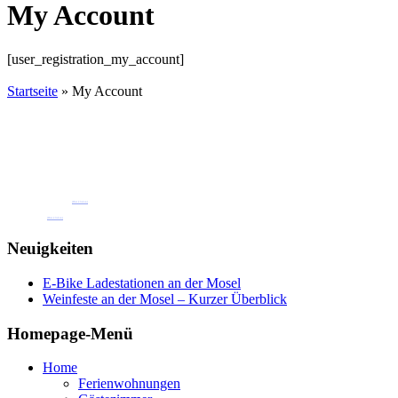
My Account
[user_registration_my_account]
Startseite
»
My Account
Buchen Sie jetzt eine unserer
Ferienwohnungen oder Gästezimmer
Pension Henkel Ferienwohnungen und Gästezimmer mitten in Wolf an der Mosel.
📧 Unsere E-Mail: pension.brigitte.henkel@gmail.com
(Hier klicken)
📞 Telefonnummer: 065419262
(Hier klicken)
Neuigkeiten
E-Bike Ladestationen an der Mosel
Weinfeste an der Mosel – Kurzer Überblick
Homepage-Menü
Home
Ferienwohnungen