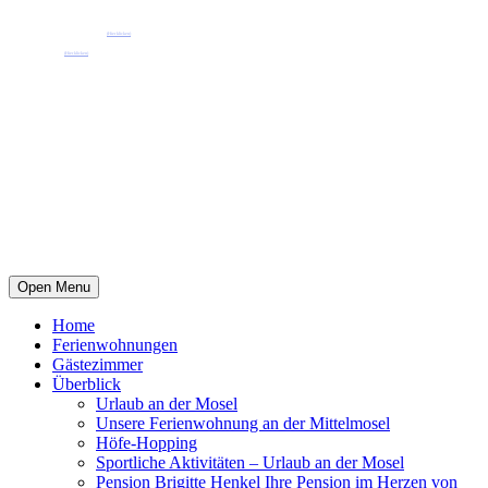
Pension Henkel Ferienwohnungen und Gästezimmer mitten in Wolf an der Mosel.
📧 Unsere E-Mail: pension.brigitte.henkel@gmail.com
(Hier klicken)
📞 Telefonnummer: 065419262
(Hier klicken)
Open Menu
Home
Ferienwohnungen
Gästezimmer
Überblick
Urlaub an der Mosel
Unsere Ferienwohnung an der Mittelmosel
Höfe-Hopping
Sportliche Aktivitäten – Urlaub an der Mosel
Pension Brigitte Henkel Ihre Pension im Herzen von