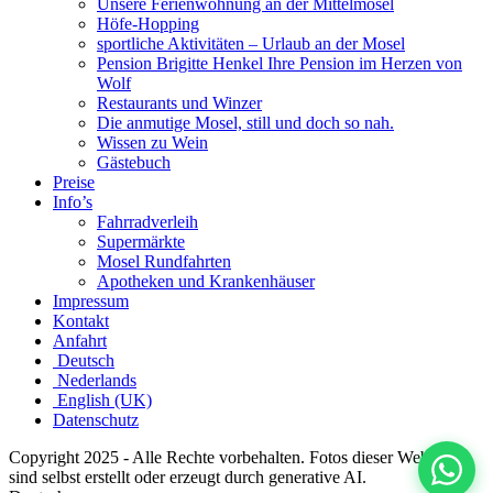
Unsere Ferienwohnung an der Mittelmosel
Höfe-Hopping
sportliche Aktivitäten – Urlaub an der Mosel
Pension Brigitte Henkel Ihre Pension im Herzen von
Wolf
Restaurants und Winzer
Die anmutige Mosel, still und doch so nah.
Wissen zu Wein
Gästebuch
Preise
Info’s
Fahrradverleih
Supermärkte
Mosel Rundfahrten
Apotheken und Krankenhäuser
Impressum
Kontakt
Anfahrt
Deutsch
Nederlands
English (UK)
Datenschutz
Copyright 2025 - Alle Rechte vorbehalten. Fotos dieser Webseite
sind selbst erstellt oder erzeugt durch generative AI.