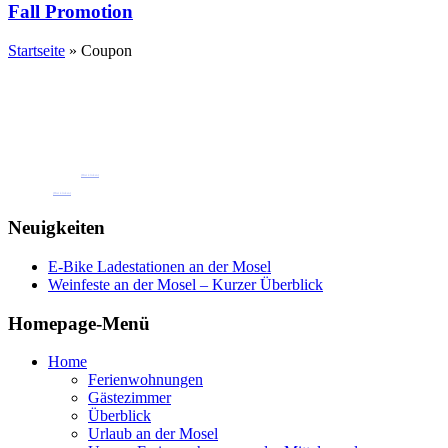
Fall Promotion
Startseite
»
Coupon
Buchen Sie jetzt eine unserer
Ferienwohnungen oder Gästezimmer
Pension Henkel Ferienwohnungen und Gästezimmer mitten in Wolf an der Mosel.
📧 Unsere E-Mail: pension.brigitte.henkel@gmail.com
(Hier klicken)
📞 Telefonnummer: 065419262
(Hier klicken)
Neuigkeiten
E-Bike Ladestationen an der Mosel
Weinfeste an der Mosel – Kurzer Überblick
Homepage-Menü
Home
Ferienwohnungen
Gästezimmer
Überblick
Urlaub an der Mosel