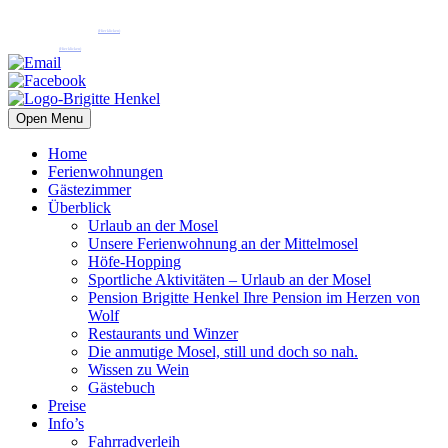
Pension Henkel Ferienwohnungen und Gästezimmer mitten in Wolf an der Mosel.
📧 Unsere E-Mail: pension.brigitte.henkel@gmail.com
(Hier klicken)
📞 Telefonnummer: 065419262
(Hier klicken)
Open Menu
Home
Ferienwohnungen
Gästezimmer
Überblick
Urlaub an der Mosel
Unsere Ferienwohnung an der Mittelmosel
Höfe-Hopping
Sportliche Aktivitäten – Urlaub an der Mosel
Pension Brigitte Henkel Ihre Pension im Herzen von
Wolf
Restaurants und Winzer
Die anmutige Mosel, still und doch so nah.
Wissen zu Wein
Gästebuch
Preise
Info’s
Fahrradverleih