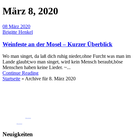
März 8, 2020
08 März 2020
Brigitte Henkel
Weinfeste an der Mosel – Kurzer Überblick
Wo man singet, da laß dich ruhig nieder,ohne Furcht was man im
Lande glaubt;wo man singet, wird kein Mensch beraubt,böse
Menschen haben keine Lieder. ~...
Continue Reading
Startseite
»
Archive für 8. März 2020
Buchen Sie jetzt eine unserer
Ferienwohnungen oder Gästezimmer
Pension Henkel Ferienwohnungen und Gästezimmer mitten in Wolf an der Mosel.
📧 Unsere E-Mail: pension.brigitte.henkel@gmail.com
(Hier klicken)
📞 Telefonnummer: 065419262
(Hier klicken)
Neuigkeiten