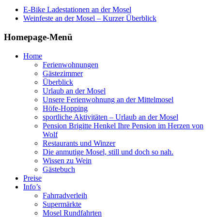
E-Bike Ladestationen an der Mosel
Weinfeste an der Mosel – Kurzer Überblick
Homepage-Menü
Home
Ferienwohnungen
Gästezimmer
Überblick
Urlaub an der Mosel
Unsere Ferienwohnung an der Mittelmosel
Höfe-Hopping
sportliche Aktivitäten – Urlaub an der Mosel
Pension Brigitte Henkel Ihre Pension im Herzen von
Wolf
Restaurants und Winzer
Die anmutige Mosel, still und doch so nah.
Wissen zu Wein
Gästebuch
Preise
Info’s
Fahrradverleih
Supermärkte
Mosel Rundfahrten