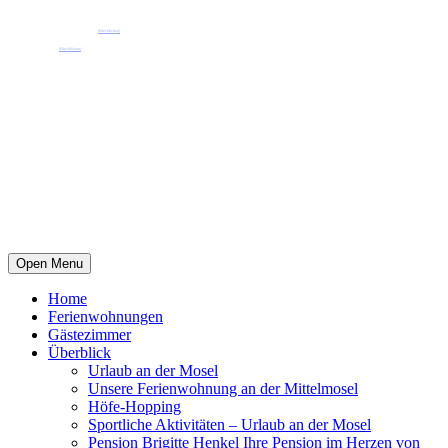
Pension Henkel Ferienwohnungen und Gästezimmer mitten in Wolf an der Mosel.
📧 Unsere E-Mail: pension.brigitte.henkel@gmail.com
(Hier klicken)
📞 Telefonnummer: 065419262
(Hier klicken)
Open Menu
Home
Ferienwohnungen
Gästezimmer
Überblick
Urlaub an der Mosel
Unsere Ferienwohnung an der Mittelmosel
Höfe-Hopping
Sportliche Aktivitäten – Urlaub an der Mosel
Pension Brigitte Henkel Ihre Pension im Herzen von